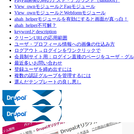
PayPal開発の時のテスト・アカウント（sandbox）
View_ownモジュールとFaqモジュール
View_ownモジュールとWebformモジュール
ahah_helperモジュールを有効にすると画面が真っ白！
ahah_helper不可解？
keywordとdescription
クリーンURLの応用範囲
ユーザ・プロフィール情報への画像の仕込み方
ログアウト→ログインをワンクリックで
会員制サイト用：ログイン直後のページをユーザ・グル
最近多いお問い合わせ
登録ユーザを締め出すには
複数の認証グループを管理するには
選んだテンプレートの良し悪し