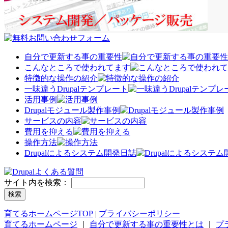
自分で更新する事の重要性
こんなところで使われてます
特徴的な操作の紹介
一味違うDrupalテンプレート
活用事例
Drupalモジュール製作事例
サービスの内容
費用を抑える
操作方法
Drupalによるシステム開発日誌
サイト内を検索：
育てるホームページTOP
|
プライバシーポリシー
育てるホームページ
｜
自分で更新する事の重要性とは
｜
プ