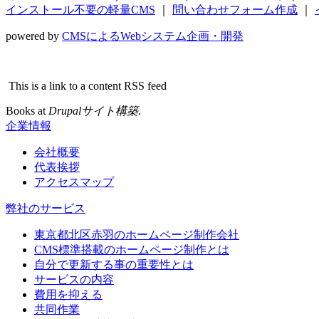
インストール不要の軽量CMS
｜
問い合わせフォーム作成
｜
powered by
CMSによるWebシステム企画・開発
This is a link to a content RSS feed
Books at
Drupalサイト構築
.
企業情報
会社概要
代表挨拶
アクセスマップ
弊社のサービス
東京都北区赤羽のホームページ制作会社
CMS標準搭載のホームページ制作とは
自分で更新する事の重要性とは
サービスの内容
費用を抑える
共同作業