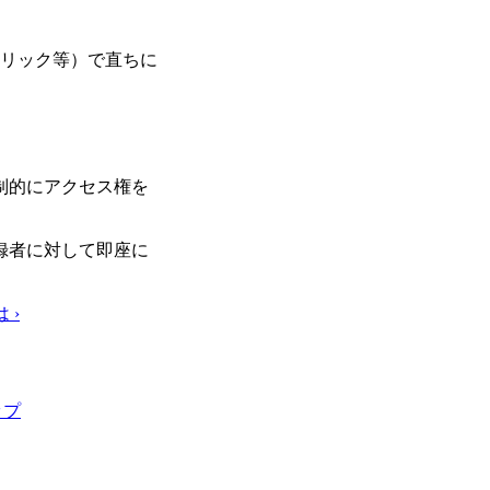
リック等）で直ちに
制的にアクセス権を
録者に対して即座に
。
 ›